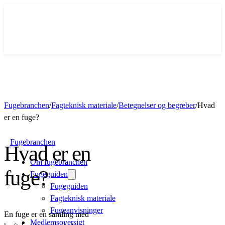
Fugebranchen
/
Fagteknisk materiale
/
Betegnelser og begreber
/
Hvad
er en fuge?
Fugebranchen
Hvad er en
Om fugebranchen
fuge?
Fugeguiden
Fugeguiden
Fagteknisk materiale
Fugeanvisninger
En fuge er en samling med
Medlemsoversigt