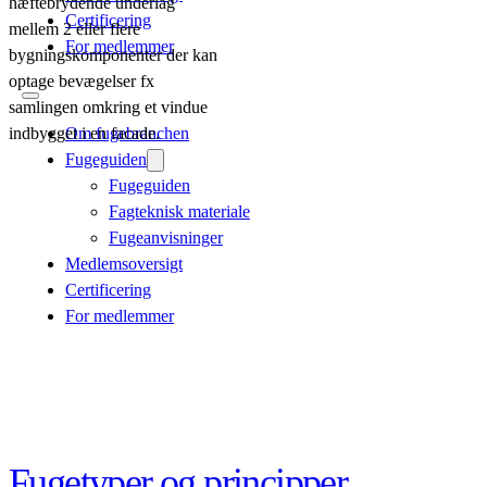
hæftebrydende underlag
Certificering
mellem 2 eller flere
For medlemmer
bygningskomponenter der kan
optage bevægelser fx
samlingen omkring et vindue
indbygget i en facade.
Om fugebranchen
Fugeguiden
Fugeguiden
Fagteknisk materiale
Fugeanvisninger
Medlemsoversigt
Certificering
For medlemmer
Fugetyper og principper