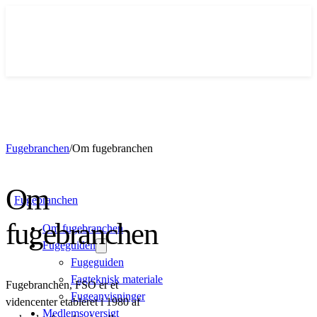
Fugebranchen
/
Om fugebranchen
Om
Fugebranchen
fugebranchen
Om fugebranchen
Fugeguiden
Fugeguiden
Fagteknisk materiale
Fugebranchen, FSO er et
Fugeanvisninger
videncenter etableret i 1980 af
Medlemsoversigt