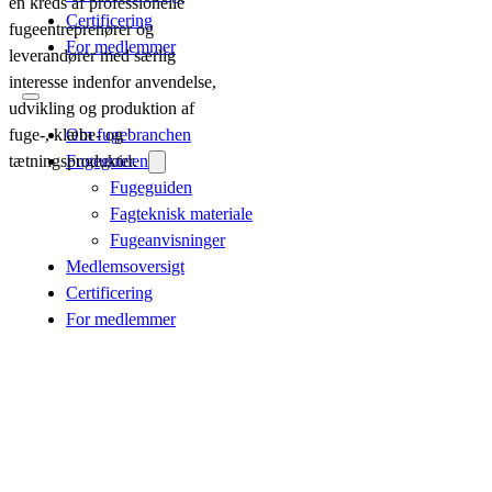
en kreds af professionelle
Certificering
fugeentreprenører og
For medlemmer
leverandører med særlig
interesse indenfor anvendelse,
udvikling og produktion af
fuge-, klæbe- og
Om fugebranchen
tætningsprodukter.
Fugeguiden
Fugeguiden
Fagteknisk materiale
Fugeanvisninger
Medlemsoversigt
Certificering
For medlemmer